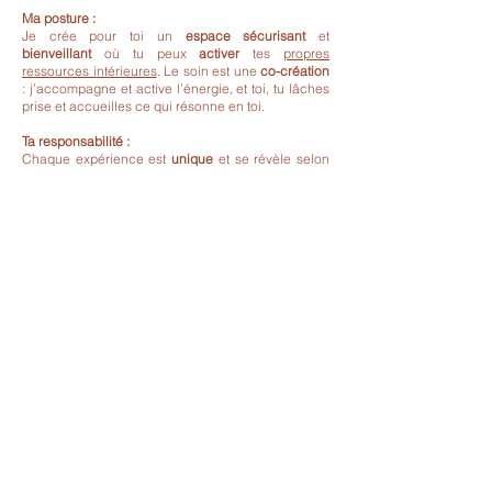
Ma posture :
Je crée pour toi un
espace sécurisant
et
bienveillant
où tu peux
activer
tes
propres
ressources intérieures
. Le soin est une
co-création
: j’accompagne et active l’énergie, et toi, tu lâches
prise et accueilles ce qui résonne en toi.
Ta responsabilité :
Chaque expérience est
unique
et se révèle selon
ta
capacité à lâcher prise
et à
accueillir
ce qui
émerge,
sans attente précise
.
L’énergie agit comme un
miroir
et un
soutien
, mais
elle n’est pas «
magique
» : elle ouvre des portes,
libère et aligne, et c’est à toi d’accueillir, d’intégrer
et de mettre en mouvement ce qui émerge. Le soin
accompagne ton chemin, mais il ne remplace pas
ton
engagement personnel
: il te soutient pour
développer tes propres capacités et avancer en
conscience, sans créer de dépendance.
Ce que le soin est :
Un
espace
pour te reconnecter à toi-même.
Un
déclencheur
pour éveiller et activer tes
capacités naturelles de guérison et de
transformation.
Une
invitation
à accueillir, ressentir et explorer,
plutôt qu’à contrôler ou juger.