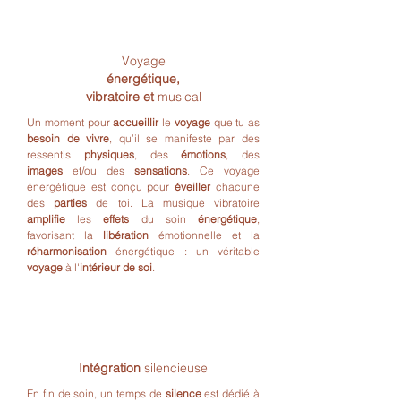
2
Voyage
énergétique,
vibratoire et
musical
Un moment pour
accueillir
le
voyage
que tu as
besoin de vivre
, qu’il se manifeste par des
ressentis
physiques
, des
émotions
, des
images
et/ou des
sensations
. Ce voyage
énergétique est conçu pour
éveiller
chacune
des
parties
de toi. La musique vibratoire
amplifie
les
effets
du soin
énergétique
,
favorisant la
libération
émotionnelle et la
réharmonisation
énergétique : un véritable
voyage
à l'
intérieur de soi
.
3
Intégration
silencieuse
En fin de soin, un temps de
silence
est dédié à