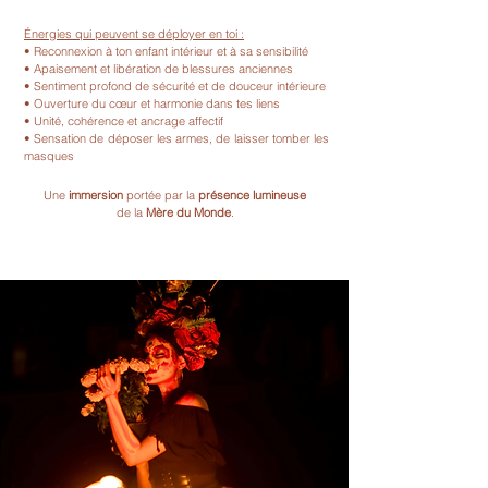
Énergies qui peuvent se déployer en toi :
• Reconnexion à ton enfant intérieur et à sa sensibilité
• Apaisement et libération de blessures anciennes
• Sentiment profond de sécurité et de douceur intérieure
• Ouverture du cœur et harmonie dans tes liens
• Unité, cohérence et ancrage affectif
• Sensation de déposer les armes, de laisser tomber les
masques
Une
immersion
portée par la
présence lumineuse
de la
Mère du Monde
.