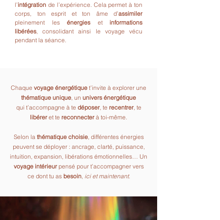
l’
intégration
de l’expérience. Cela permet à ton
corps, ton esprit et ton âme d’
assimiler
pleinement les
énergies
et
informations
libérées
, consolidant ainsi le voyage vécu
pendant la séance.
Chaque
voyage énergétique
t’invite à explorer une
thématique unique
, un
univers énergétique
qui t’accompagne à te
déposer
, te
recentrer
, te
libérer
et te
reconnecter
à toi-même.
Selon la
thématique choisie
, différentes énergies
peuvent se déployer : ancrage, clarté, puissance,
intuition, expansion, libérations émotionnelles… Un
voyage intérieur
pensé pour t’accompagner vers
ce dont tu as
besoin
,
ici et maintenant
.