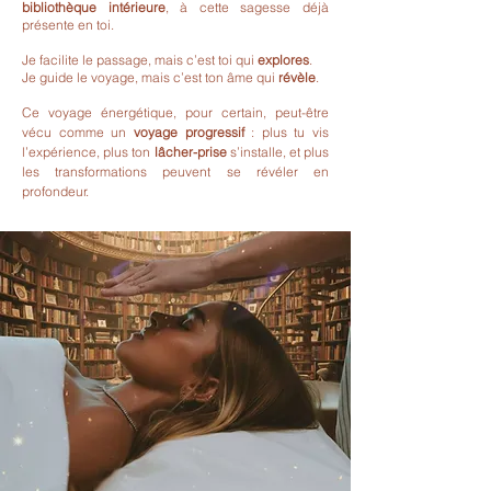
bibliothèque intérieure
, à cette sagesse déjà
présente en toi.
Je facilite le passage, mais c’est toi qui
explores
.
Je guide le voyage, mais c’est ton âme qui
révèle
.
Ce voyage énergétique, pour certain, peut-être
vécu comme un
voyage progressif
: plus tu vis
l’expérience, plus ton
lâcher-prise
s’installe, et plus
les transformations peuvent se révéler en
profondeur.