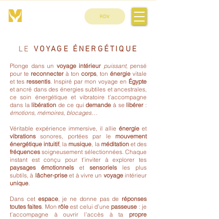
RDV
LE
VOYAGE ÉNERGÉTIQUE
Plonge dans un
voyage intérieur
puissant
, pensé
pour te
reconnecter
à ton
corps
, ton
énergie
vitale
et tes
ressentis
. Inspiré par mon voyage en
Égypte
et ancré dans des énergies subtiles et ancestrales,
ce soin énergétique et vibratoire t’accompagne
dans la
libération
de ce qui
demande
à se
libérer
:
émotions, mémoires, blocages…
Véritable expérience immersive, il allie
énergie
et
vibrations
sonores, portées par le
mouvement
énergétique intuitif
, la
musique
, la
méditation
et des
fréquences
soigneusement sélectionnées. Chaque
instant est conçu pour t’inviter à explorer tes
paysages émotionnels
et
sensoriels
les plus
subtils, à
lâcher-prise
et à vivre un
voyage
intérieur
unique
.
Dans cet
espace
, je ne donne pas de
réponses
toutes faites
. Mon
rôle
est celui d’une
passeuse
: je
t’accompagne à ouvrir l’accès à ta
propre