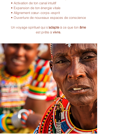
• Activation de ton canal intuitif
• Expansion de ton énergie vitale
• Alignement cœur–corps–esprit
• Ouverture de nouveaux espaces de conscience
Un voyage spirituel qui s’
adapte
à ce que ton
âme
est prête à
vivre.