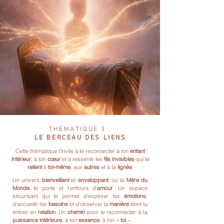
THÉMATIQUE 3 :
LE BERCEAU DES LIENS
Cette thématique t’invite à te reconnecter à ton
enfant
intérieur
, à ton
cœur
et à ressentir les
fils invisibles
qui te
relient
à
toi-même
, aux
autres
et à ta
lignée
.
Un univers
bienveillant
et
enveloppant
, où la
Mère du
Monde
te porte et t’entoure d’
amour
. Un espace
sécurisant qui te permet d’explorer tes
émotions
,
d’accueillir tes
besoins
et d’observer la
manière
dont tu
entres en
relation
. Un
chemin
pour te reconnecter à ta
puissance intérieure
, à ton
essence
, à ton «
toi
».