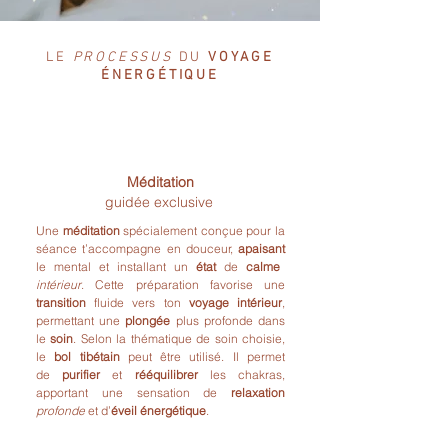
LE
PROCESSUS
DU
VOYAGE
ÉNERGÉTIQUE
1
Méditation
guidée exclusive
Une
méditation
spécialement conçue pour la
séance t’accompagne en douceur,
apaisant
le mental et installant un
état
de
calme
intérieur
. Cette préparation favorise une
transition
fluide vers ton
voyage intérieur
,
permettant une
plongée
plus profonde dans
le
soin
. Selon la thématique de soin choisie,
le
bol tibétain
peut être utilisé. Il permet
de
purifier
et
rééquilibrer
les chakras,
apportant une sensation de
relaxation
profonde
et d’
éveil énergétique
.