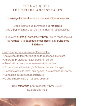
THÉMATIQUE 2 :
LES TRIBUS ANCESTRALES
Un
voyage immersif
au cœur des
mémoires anciennes
.
Cette thématique t’emmène à la
rencontre
des
tribus
chamanique, de l’Air et des Terres africaines.
Un univers
profond
,
instinctif
et
vibrant
, qui te reconnecte à
tes
racines
, à la
sagesse ancestrale
et à ta
puissance
intérieure
.
Énergies qui peuvent se déployer en toi :
• Activation de ton intuition et de ta guidance intérieure
• Ancrage profond & retour dans ton corps
• Réveil de ta puissance féminine et instinctive
• Expansion de ton énergie & libération des blocages
• Reconnexion à la terre, aux cycles, à la mémoire du corps
• Sensation de puissance intérieure
• Clarté émotionnelle et ressenti amplifié
Une
immersion
pour ressentir, vibrer, vivre…
au-delà des mots.