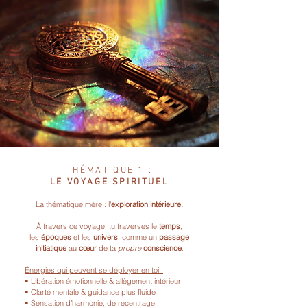
THÉMATIQUE 1 :
LE VOYAGE SPIRITUEL
La thématique mère : l'
exploration intérieure
.
À travers ce voyage, tu traverses le
temps
,
les
époques
et les
univers
, comme un
passage
initiatique
au
cœur
de ta
propre
conscience
.
Énergies qui peuvent se déployer en toi :
• Libération émotionnelle & allègement intérieur
• Clarté mentale & guidance plus fluide
• Sensation d’harmonie, de recentrage