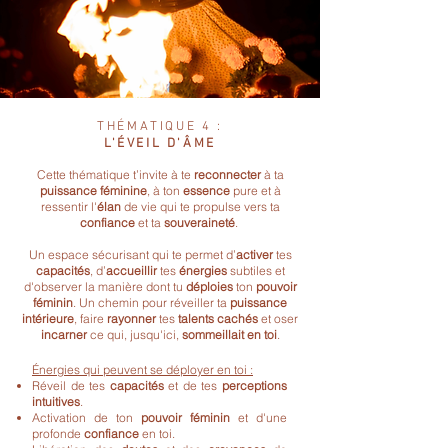
THÉMATIQUE 4 :
L'ÉVEIL D'ÂME
Cette thématique t’invite à te
reconnecter
à ta
puissance féminine
, à ton
essence
pure et à
ressentir l'
élan
de vie qui te propulse vers ta
confiance
et ta
souveraineté
.
Un espace sécurisant qui te permet d’
activer
tes
capacités
, d’
accueillir
tes
énergies
subtiles et
d'observer la manière dont tu
déploies
ton
pouvoir
féminin
. Un chemin pour réveiller ta
puissance
intérieure
, faire
rayonner
tes
talents cachés
et oser
incarner
ce qui, jusqu'ici,
sommeillait en toi
.
Énergies qui peuvent se déployer en toi :
Réveil de tes
capacités
et de tes
perceptions
intuitives
.
Activation de ton
pouvoir féminin
et d'une
profonde
confiance
en toi.