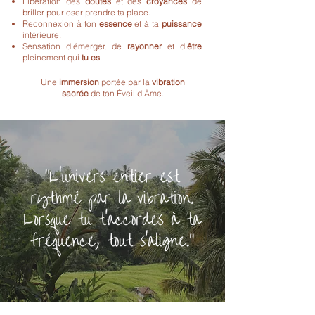
Libération des
doutes
et des
croyances
de
briller pour oser prendre ta place.
Reconnexion à ton
essence
et à ta
puissance
intérieure.
Sensation d'émerger, de
rayonner
et d'
être
pleinement qui
tu es
.
Une
immersion
portée par la
vibration
sacrée
de ton Éveil d’Âme.